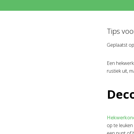
Tips voo
Geplaatst o
Een hekwerk 
rustiek uit,
Deco
Hekwerkon
op te leuken
een punt of