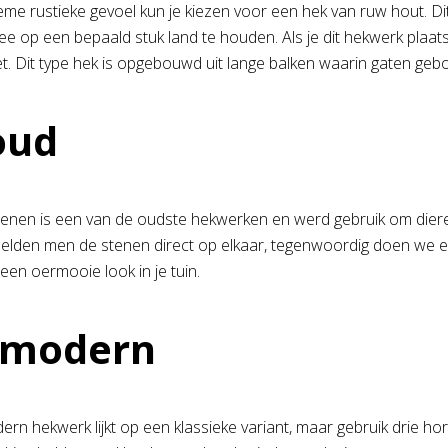
ieme rustieke gevoel kun je kiezen voor een hek van ruw hout. 
e op een bepaald stuk land te houden. Als je dit hekwerk plaatst
het. Dit type hek is opgebouwd uit lange balken waarin gaten geb
oud
tenen is een van de oudste hekwerken en werd gebruik om diere
elden men de stenen direct op elkaar, tegenwoordig doen we e
een oermooie look in je tuin.
tmodern
n hekwerk lijkt op een klassieke variant, maar gebruik drie horiz