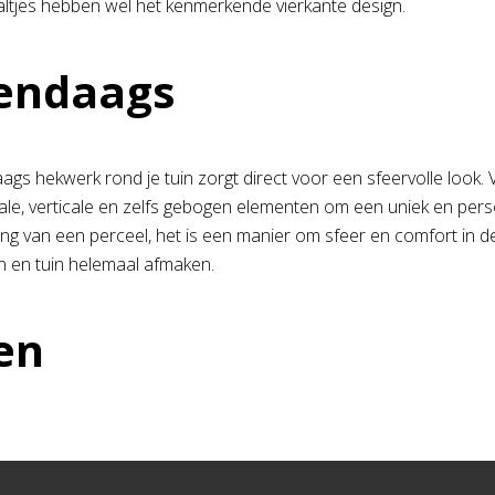
altjes hebben wel het kenmerkende vierkante design.
endaags
gs hekwerk rond je tuin zorgt direct voor een sfeervolle look.
ale, verticale en zelfs gebogen elementen om een uniek en pers
ng van een perceel, het is een manier om sfeer en comfort in d
en en tuin helemaal afmaken.
en