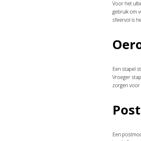
Voor het ult
gebruik om ve
sfeervol is 
Oer
Een stapel s
Vroeger stap
zorgen voor 
Pos
Een postmoder