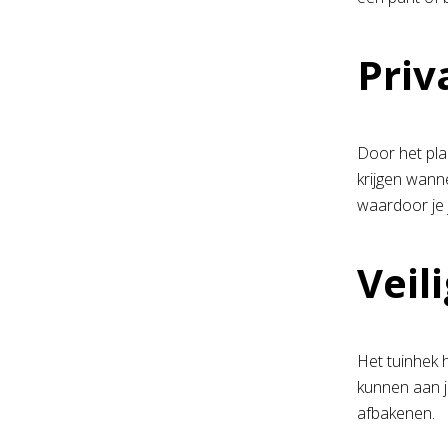
Priv
Door het plaa
krijgen wanne
waardoor je j
Veil
Het tuinhek h
kunnen aan j
afbakenen.