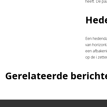
heeft. De pa
Hed
Een hedendaa
van horizont
een afbakeni
op de i zett
Gerelateerde bericht