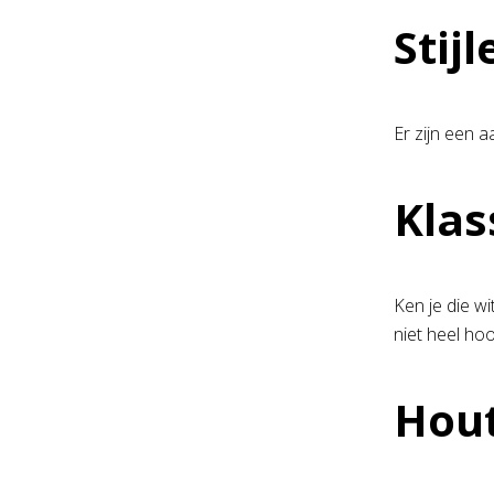
Stij
Er zijn een a
Klas
Ken je die wi
niet heel ho
Hout